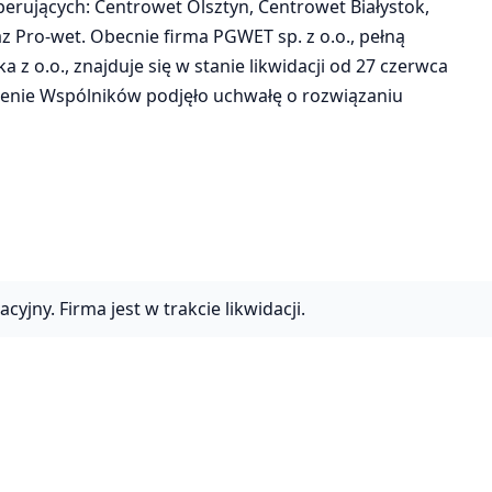
operujących: Centrowet Olsztyn, Centrowet Białystok,
z Pro-wet. Obecnie firma PGWET sp. z o.o., pełną
z o.o., znajduje się w stanie likwidacji od 27 czerwca
zenie Wspólników podjęło uchwałę o rozwiązaniu
yjny. Firma jest w trakcie likwidacji.