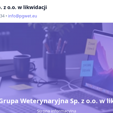
z o.o. w likwidacji
434 •
info@pgwet.eu
Grupa Weterynaryjna Sp. z o.o. w li
Strona informacyjna